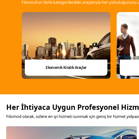
Filomod’un farklı kategorilerdeki araçlarıyla her yolculuğunuzu
Ekonomik Kiralık Araçlar
Her İhtiyaca Uygun Profesyonel Hizm
Filomod olarak, sizlere en iyi hizmeti sunmak için geniş bir hizmet yelpaze