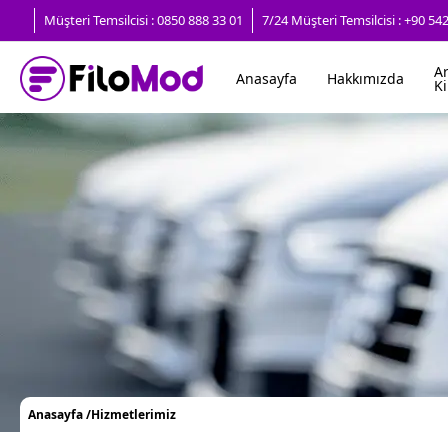
Müşteri Temsilcisi : 0850 888 33 01
7/24 Müşteri Temsilcisi : +90 54
A
Anasayfa
Hakkımızda
Ki
Anasayfa /
Hizmetlerimiz