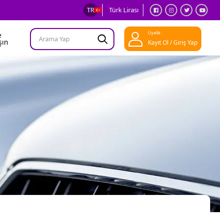
TR
Türk Lirası
Üyelik :
e
şın
Kayıt Ol / Giriş Yap