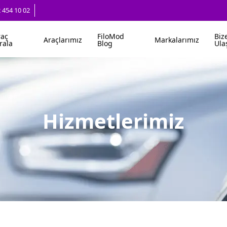
2 454 10 02
raç
FiloMod
Biz
Araçlarımız
Markalarımız
rala
Blog
Ula
Hizmetlerimiz